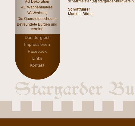
schatzmeister (at) stargarder-burgverein
AG Dekoration
AG Wappenmalerei
Schriftführer
AG Werbung
Manfred Börner
Die Querdielenscheune
Befreundete Burgen und
Vereine
Das Burgfest
Impressionen
Facebook
Links
Kontakt