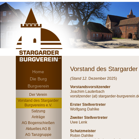
Vorstand des Stargarder 
Home
Die Burg
(Stand 12.
Dezember 2025)
Burgverein
Vorstandsvorsitzender
Joachim Lauterbach
Der Verein
vorsitzender (at) stargarder-burgverein.d
Vorstand des Stargarder
Erster Stellvertreter
Burgvereins e.V.
Wolfgang Dahlke
Satzung
Anträge
Zweiter Stellvertreter
Uwe Lenk
AG Bogenschießen
Aktuelles AG B
Schatzmeister
AG Tanzgruppe
Robin Dahlke