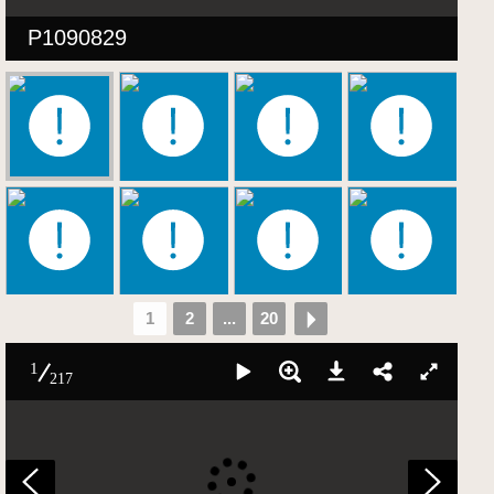
P1090829
1
2
...
20
1
217