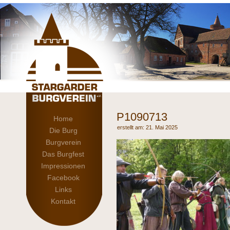
P1090713
Home
21. Mai 2025
Die Burg
Burgverein
Das Burgfest
Impressionen
Facebook
Links
Kontakt