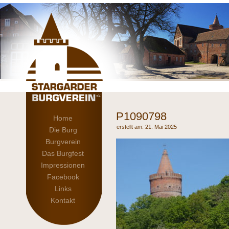
P1090798
Home
21. Mai 2025
Die Burg
Burgverein
Das Burgfest
Impressionen
Facebook
Links
Kontakt